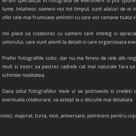
M-am specializat in fotografia de eveniment si pot spun
lume. Intalnesc oameni noi tot timpul, sunt alaturi de ei 
ofer cele mai frumoase amintiri cu care vor ramane toata vi
Imi place sa colaborez cu oameni care inteleg si apreci
umorului, care sunt atenti la detalii si care organizeaza eve
Prefer fotografiile color, dar nu ma feresc de cele alb-ne
mult si incerc sa pastrez cadrele cat mai naturale fara sa
schimbe realitatea.
Daca stilul fotografiilor mele vi se potriveste si credeti
eventuala colaborare, va astept la o discutie mai detaliata.
 botez, majorat, turta, mot, aniversare, petrecere pentru cop