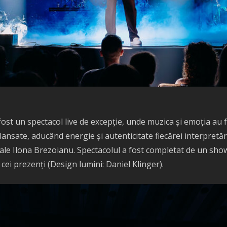
fost un spectacol live de excepție, unde muzica și emoția au f
i lansate, aducând energie și autenticitate fiecărei interpretă
iale Ilona Brezoianu. Spectacolul a fost completat de un show
ei prezenți (Design lumini: Daniel Klinger).