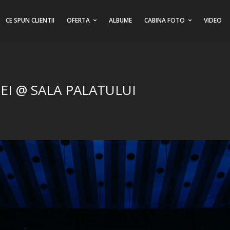
CE SPUN CLIENTII
OFERTA
ALBUME
CABINA FOTO
VIDEO
EI @ SALA PALATULUI